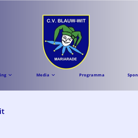
ing
Media
Programma
Spon
it