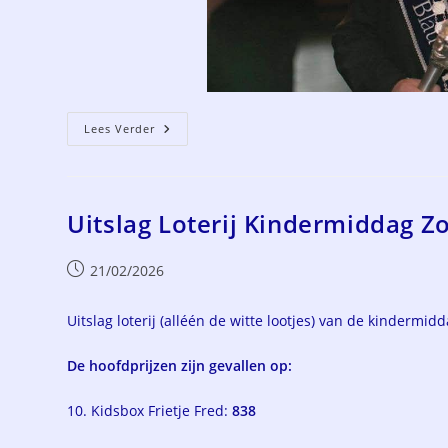
Overlijdensbericht
Lees Verder
Robert
Ruiter
Uitslag Loterij Kindermiddag Z
Bericht
21/02/2026
gepubliceerd
op:
Uitslag loterij (alléén de witte lootjes) van de kindermid
De hoofdprijzen zijn gevallen op:
10. Kidsbox Frietje Fred:
838