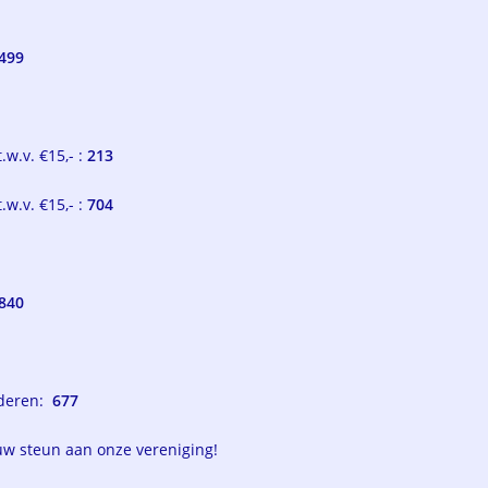
499
w.v. €15,- :
213
.w.v. €15,- :
704
840
nderen:
677
 uw steun aan onze vereniging!