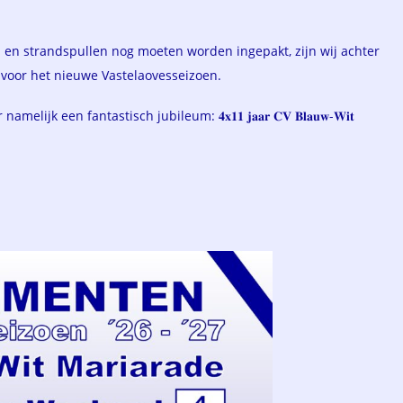
 en strandspullen nog moeten worden ingepakt, zijn wij achter
voor het nieuwe Vastelaovesseizoen.
k een fantastisch jubileum: 𝟒𝐱𝟏𝟏 𝐣𝐚𝐚𝐫 𝐂𝐕 𝐁𝐥𝐚𝐮𝐰-𝐖𝐢𝐭