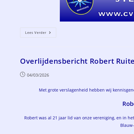
Jubileum
Lees Verder
4×11
Jaar
CV
Blauw-
Wit
Overlijdensbericht Robert Ruit
Bericht
04/03/2026
gepubliceerd
op:
Met grote verslagenheid hebben wij kennisgen
Rob
Robert was al 21 jaar lid van onze vereniging, en in he
Blauw-