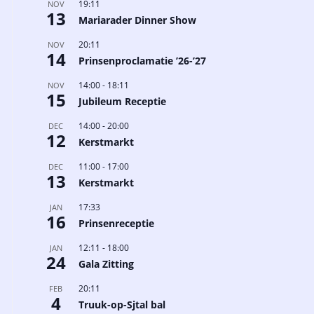
19:11
NOV
13
Mariarader Dinner Show
20:11
NOV
14
Prinsenproclamatie ’26-’27
14:00
-
18:11
NOV
15
Jubileum Receptie
14:00
-
20:00
DEC
12
Kerstmarkt
11:00
-
17:00
DEC
13
Kerstmarkt
17:33
JAN
16
Prinsenreceptie
12:11
-
18:00
JAN
24
Gala Zitting
20:11
FEB
4
Truuk-op-Sjtal bal