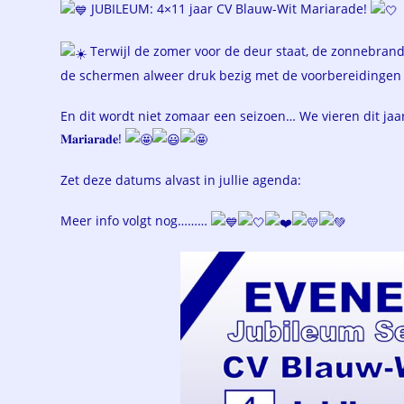
op:
JUBILEUM: 4×11 jaar CV Blauw-Wit Mariarade!
Terwijl de zomer voor de deur staat, de zonnebrand
de schermen alweer druk bezig met de voorbereidingen 
En dit wordt niet zomaar een seizoen… We vieren dit jaar namelij
𝐌𝐚𝐫𝐢𝐚𝐫𝐚𝐝𝐞!
Zet deze datums alvast in jullie agenda:
Meer info volgt nog………