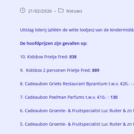
Bericht
Berichtcategorie:
21/02/2026
Nieuws
gepubliceerd
op:
Uitslag loterij (alléén de witte lootjes) van de kindermid
De hoofdprijzen zijn gevallen op:
10. Kidsbox Frietje Fred:
838
9. Kidsbox 2 personen Frietje Fred:
889
8. Cadeaubon Grieks Restaurant Byzantium t.w.v. €20,- :
7. Cadeaubon Poelman Parfums t.w.v. €10,- :
130
6. Cadeaubon Groente- & Fruitspecialist Luc Ruiter & zn t.
5. Cadeaubon Groente- & Fruitspecialist Luc Ruiter & zn t