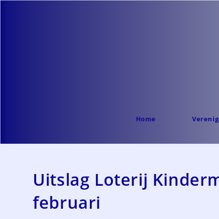
Ga
naar
inhoud
Home
Verenig
Uitslag Loterij Kinde
februari