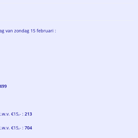
dag van zondag 15 februari :
499
w.v. €15,- :
213
.w.v. €15,- :
704