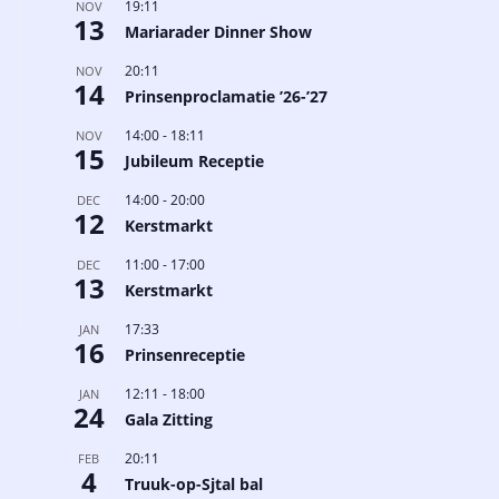
19:11
NOV
13
Mariarader Dinner Show
20:11
NOV
14
Prinsenproclamatie ’26-’27
14:00
-
18:11
NOV
15
Jubileum Receptie
14:00
-
20:00
DEC
12
Kerstmarkt
11:00
-
17:00
DEC
13
Kerstmarkt
17:33
JAN
16
Prinsenreceptie
12:11
-
18:00
JAN
24
Gala Zitting
20:11
FEB
4
Truuk-op-Sjtal bal