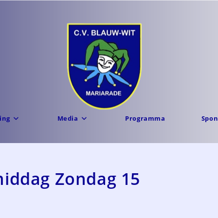
ing
Media
Programma
Spon
rmiddag Zondag 15